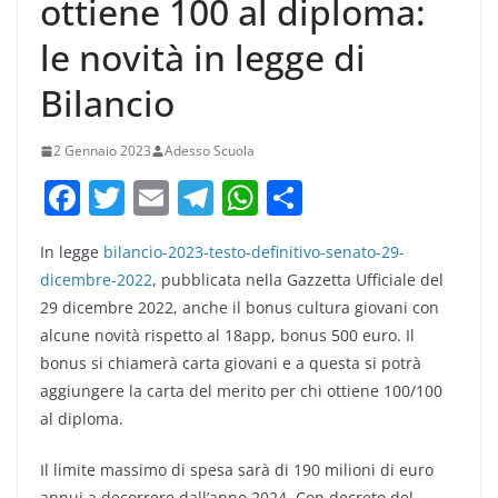
ottiene 100 al diploma:
le novità in legge di
Bilancio
2 Gennaio 2023
Adesso Scuola
F
T
E
T
W
C
a
w
m
el
h
o
In legge
bilancio-2023-testo-definitivo-senato-29-
c
itt
ai
e
at
n
dicembre-2022
, pubblicata nella Gazzetta Ufficiale del
e
er
l
gr
s
di
29 dicembre 2022, anche il bonus cultura giovani con
b
a
A
vi
alcune novità rispetto al 18app, bonus 500 euro. Il
o
m
p
di
bonus si chiamerà carta giovani e a questa si potrà
aggiungere la carta del merito per chi ottiene 100/100
o
p
al diploma.
k
Il limite massimo di spesa sarà di 190 milioni di euro
annui a decorrere dall’anno 2024. Con decreto del