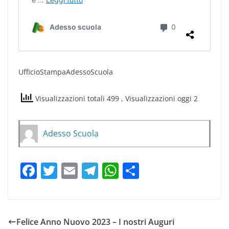
UfficioStampaAdessoScuola
Visualizzazioni totali 499
, Visualizzazioni oggi 2
Adesso Scuola
F
T
E
T
W
C
a
w
m
el
h
o
c
itt
ai
e
at
n
e
er
l
gr
s
di
Felice Anno Nuovo 2023 – I nostri Auguri