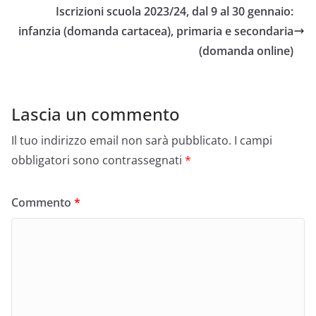
b
a
A
vi
Iscrizioni scuola 2023/24, dal 9 al 30 gennaio:
o
m
p
di
infanzia (domanda cartacea), primaria e secondaria
o
p
(domanda online)
k
Lascia un commento
Il tuo indirizzo email non sarà pubblicato.
I campi
obbligatori sono contrassegnati
*
Commento
*