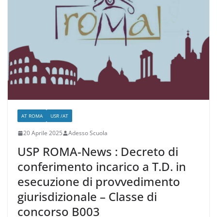
o
m
p
di
o
p
k
AT ROMA
USR /AT
20 Aprile 2025
Adesso Scuola
USP ROMA-News : Decreto di
conferimento incarico a T.D. in
esecuzione di provvedimento
giurisdizionale – Classe di
concorso B003