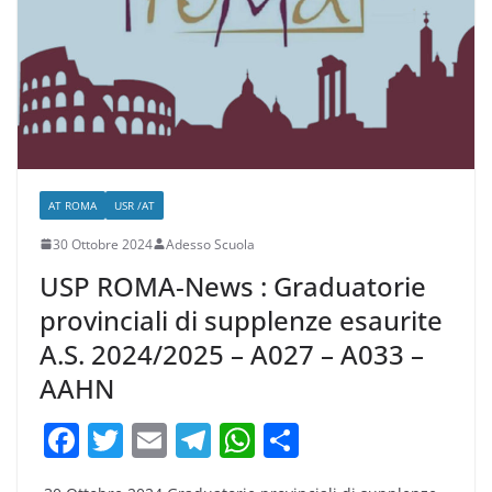
o
p
k
AT ROMA
USR /AT
30 Ottobre 2024
Adesso Scuola
USP ROMA-News : Graduatorie
provinciali di supplenze esaurite
A.S. 2024/2025 – A027 – A033 –
AAHN
F
T
E
T
W
C
a
w
m
el
h
o