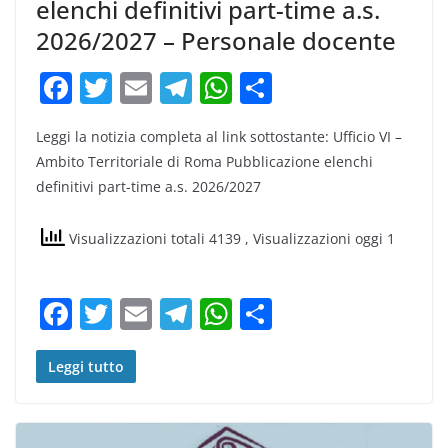
elenchi definitivi part-time a.s.
2026/2027 – Personale docente
F
T
E
T
W
C
a
w
m
el
h
o
Leggi la notizia completa al link sottostante: Ufficio VI –
c
itt
ai
e
at
n
Ambito Territoriale di Roma Pubblicazione elenchi
e
er
l
gr
s
di
definitivi part-time a.s. 2026/2027
b
a
A
vi
o
m
p
di
Visualizzazioni totali 4139
, Visualizzazioni oggi 1
o
p
k
F
T
E
T
W
C
a
w
m
el
h
o
c
itt
ai
e
at
n
Leggi tutto
e
er
l
gr
s
di
b
a
A
vi