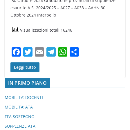
30 Ottobre 2024 Graduatorie provinciali di supplenze
c
itt
ai
e
at
n
esaurite A.S. 2024/2025 – A027 – A033 – AAHN 30
e
er
l
gr
s
di
Ottobre 2024 Interpello
b
a
A
vi
o
m
p
di
Visualizzazioni totali 16246
o
p
k
F
T
E
T
W
C
a
w
m
el
h
o
c
itt
ai
e
at
n
Leggi tutto
e
er
l
gr
s
di
IN PRIMO PIANO
b
a
A
vi
o
m
p
di
MOBILITA’ DOCENTI
o
p
MOBILITA’ ATA
k
TFA SOSTEGNO
SUPPLENZE ATA