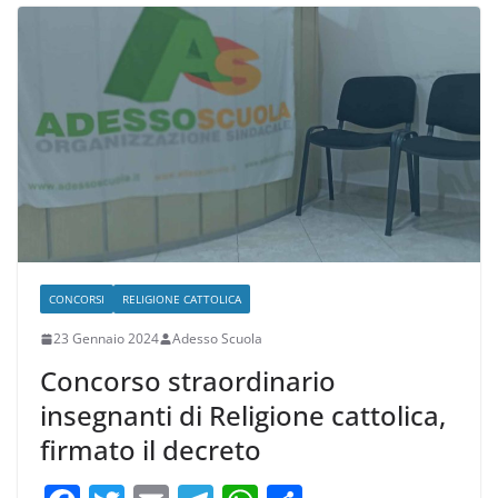
b
a
A
vi
o
m
p
di
o
p
k
CONCORSI
RELIGIONE CATTOLICA
23 Gennaio 2024
Adesso Scuola
Concorso straordinario
insegnanti di Religione cattolica,
firmato il decreto