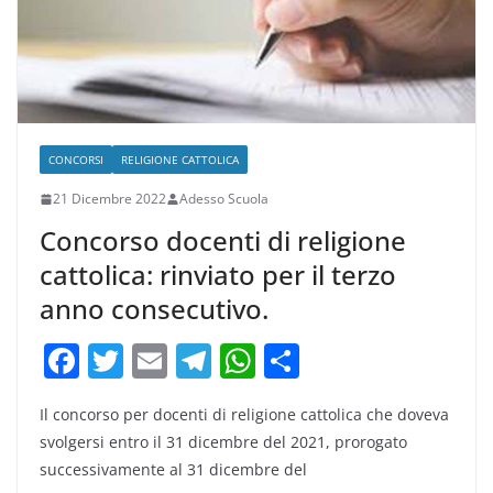
k
CONCORSI
RELIGIONE CATTOLICA
21 Dicembre 2022
Adesso Scuola
Concorso docenti di religione
cattolica: rinviato per il terzo
anno consecutivo.
F
T
E
T
W
C
a
w
m
el
h
o
Il concorso per docenti di religione cattolica che doveva
c
itt
ai
e
at
n
svolgersi entro il 31 dicembre del 2021, prorogato
e
er
l
gr
s
di
successivamente al 31 dicembre del