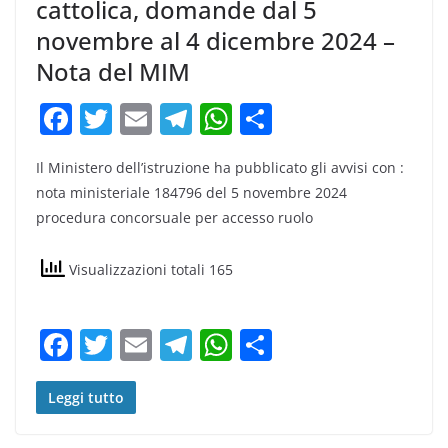
cattolica, domande dal 5
novembre al 4 dicembre 2024 –
Nota del MIM
F
T
E
T
W
C
a
w
m
el
h
o
Il Ministero dell’istruzione ha pubblicato gli avvisi con :
c
itt
ai
e
at
n
nota ministeriale 184796 del 5 novembre 2024
e
er
l
gr
s
di
procedura concorsuale per accesso ruolo
b
a
A
vi
o
m
p
di
Visualizzazioni totali 165
o
p
k
F
T
E
T
W
C
a
w
m
el
h
o
c
itt
ai
e
at
n
Leggi tutto
e
er
l
gr
s
di