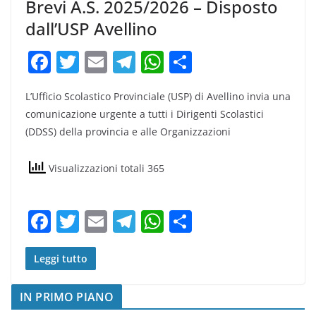
Brevi A.S. 2025/2026 – Disposto
dall’USP Avellino
F
T
E
T
W
C
a
w
m
el
h
o
L’Ufficio Scolastico Provinciale (USP) di Avellino invia una
c
itt
ai
e
at
n
comunicazione urgente a tutti i Dirigenti Scolastici
e
er
l
gr
s
di
(DDSS) della provincia e alle Organizzazioni
b
a
A
vi
o
m
p
di
Visualizzazioni totali 365
o
p
k
F
T
E
T
W
C
a
w
m
el
h
o
c
itt
ai
e
at
n
Leggi tutto
e
er
l
gr
s
di
IN PRIMO PIANO
b
a
A
vi