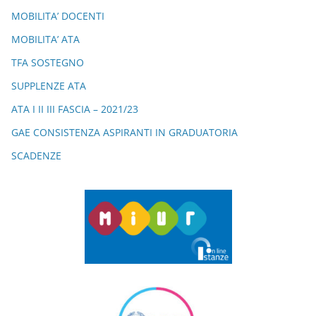
o
m
p
di
MOBILITA’ DOCENTI
o
p
MOBILITA’ ATA
k
TFA SOSTEGNO
SUPPLENZE ATA
ATA I II III FASCIA – 2021/23
GAE CONSISTENZA ASPIRANTI IN GRADUATORIA
SCADENZE