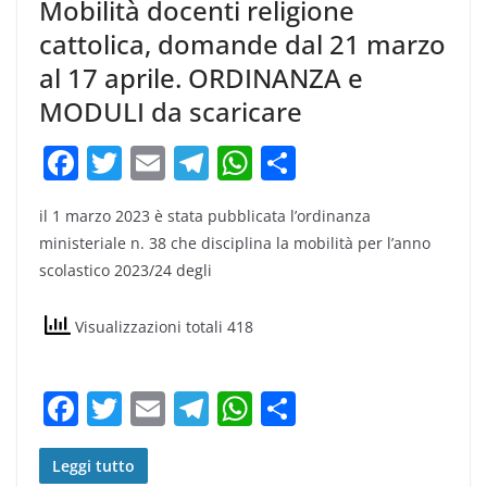
Mobilità docenti religione
cattolica, domande dal 21 marzo
al 17 aprile. ORDINANZA e
MODULI da scaricare
F
T
E
T
W
C
a
w
m
el
h
o
il 1 marzo 2023 è stata pubblicata l’ordinanza
c
itt
ai
e
at
n
ministeriale n. 38 che disciplina la mobilità per l’anno
e
er
l
gr
s
di
scolastico 2023/24 degli
b
a
A
vi
o
m
p
di
Visualizzazioni totali 418
o
p
k
F
T
E
T
W
C
a
w
m
el
h
o
c
itt
ai
e
at
n
Leggi tutto