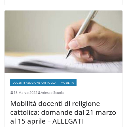
e
er
l
gr
s
di
b
a
A
vi
o
m
p
di
o
p
k
DOCENTI RELIGIONE CATTOLICA
MOBILITA'
18 Marzo 2022
Adesso Scuola
Mobilità docenti di religione
cattolica: domande dal 21 marzo
al 15 aprile – ALLEGATI