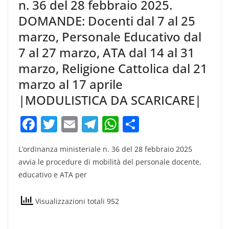
n. 36 del 28 febbraio 2025.
DOMANDE: Docenti dal 7 al 25
marzo, Personale Educativo dal
7 al 27 marzo, ATA dal 14 al 31
marzo, Religione Cattolica dal 21
marzo al 17 aprile
|MODULISTICA DA SCARICARE|
F
T
E
T
W
C
a
w
m
el
h
o
L’ordinanza ministeriale n. 36 del 28 febbraio 2025
c
itt
ai
e
at
n
avvia le procedure di mobilità del personale docente,
e
er
l
gr
s
di
educativo e ATA per
b
a
A
vi
o
m
p
di
Visualizzazioni totali 952
o
p