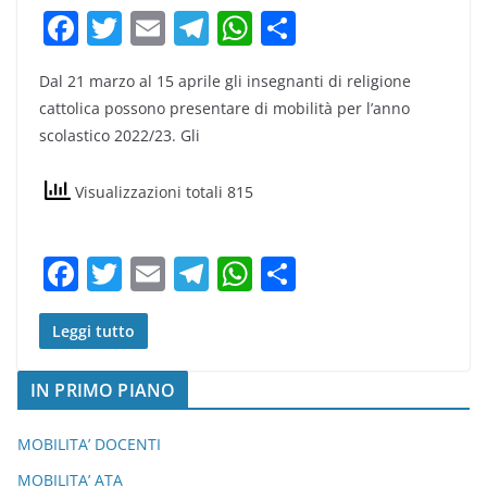
F
T
E
T
W
C
a
w
m
el
h
o
Dal 21 marzo al 15 aprile gli insegnanti di religione
c
itt
ai
e
at
n
cattolica possono presentare di mobilità per l’anno
e
er
l
gr
s
di
scolastico 2022/23. Gli
b
a
A
vi
o
m
p
di
Visualizzazioni totali 815
o
p
k
F
T
E
T
W
C
a
w
m
el
h
o
c
itt
ai
e
at
n
Leggi tutto
e
er
l
gr
s
di
IN PRIMO PIANO
b
a
A
vi
o
m
p
di
MOBILITA’ DOCENTI
o
p
MOBILITA’ ATA