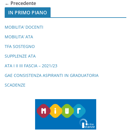
b
a
A
vi
← Precedente
o
m
p
di
IN PRIMO PIANO
o
p
k
MOBILITA’ DOCENTI
MOBILITA’ ATA
TFA SOSTEGNO
SUPPLENZE ATA
ATA I II III FASCIA – 2021/23
GAE CONSISTENZA ASPIRANTI IN GRADUATORIA
SCADENZE