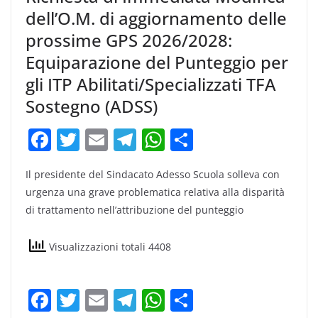
dell’O.M. di aggiornamento delle
prossime GPS 2026/2028:
Equiparazione del Punteggio per
gli ITP Abilitati/Specializzati TFA
Sostegno (ADSS)
F
T
E
T
W
C
a
w
m
el
h
o
Il presidente del Sindacato Adesso Scuola solleva con
c
itt
ai
e
at
n
urgenza una grave problematica relativa alla disparità
e
er
l
gr
s
di
di trattamento nell’attribuzione del punteggio
b
a
A
vi
o
m
p
di
Visualizzazioni totali 4408
o
p
k
F
T
E
T
W
C