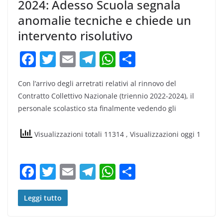
2024: Adesso Scuola segnala
anomalie tecniche e chiede un
intervento risolutivo
F
T
E
T
W
C
a
w
m
el
h
o
Con l’arrivo degli arretrati relativi al rinnovo del
c
itt
ai
e
at
n
Contratto Collettivo Nazionale (triennio 2022-2024), il
e
er
l
gr
s
di
personale scolastico sta finalmente vedendo gli
b
a
A
vi
o
m
p
di
Visualizzazioni totali 11314
, Visualizzazioni oggi 1
o
p
k
F
T
E
T
W
C
a
w
m
el
h
o
c
itt
ai
e
at
n
Leggi tutto
e
er
l
gr
s
di