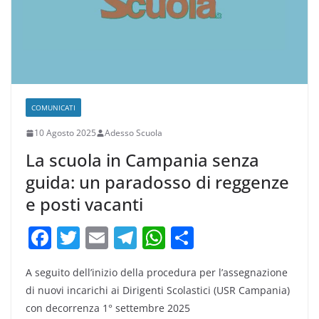
k
COMUNICATI
10 Agosto 2025
Adesso Scuola
La scuola in Campania senza
guida: un paradosso di reggenze
e posti vacanti
F
T
E
T
W
C
a
w
m
el
h
o
A seguito dell’inizio della procedura per l’assegnazione
c
itt
ai
e
at
n
di nuovi incarichi ai Dirigenti Scolastici (USR Campania)
e
er
l
gr
s
di
con decorrenza 1° settembre 2025