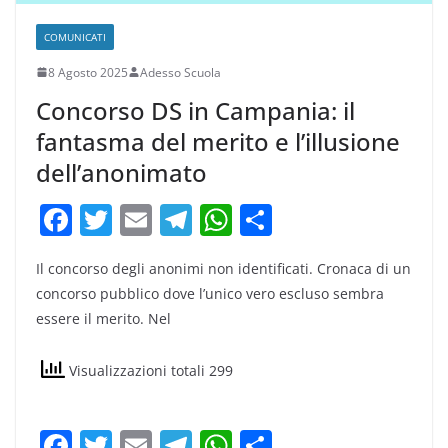
COMUNICATI
8 Agosto 2025
Adesso Scuola
Concorso DS in Campania: il
fantasma del merito e l’illusione
dell’anonimato
F
T
E
T
W
C
a
w
m
el
h
o
Il concorso degli anonimi non identificati. Cronaca di un
c
itt
ai
e
at
n
concorso pubblico dove l’unico vero escluso sembra
e
er
l
gr
s
di
essere il merito. Nel
b
a
A
vi
o
m
p
di
Visualizzazioni totali 299
o
p
k
F
T
E
T
W
C