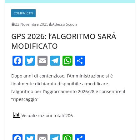
COMUNICATI
22 Novembre 2025
Adesso Scuola
GPS 2026: l’ALGORITMO SARÁ
MODIFICATO
F
T
E
T
W
C
a
w
m
el
h
o
Dopo anni di contenzioso, l’Amministrazione si è
c
itt
ai
e
at
n
finalmente dichiarata disponibile a modificare
e
er
l
gr
s
di
l’algoritmo per l’aggiornamento 2026/28 e consentire il
b
a
A
vi
“ripescaggio”
o
m
p
di
Visualizzazioni totali 206
o
p
k
F
T
E
T
W
C