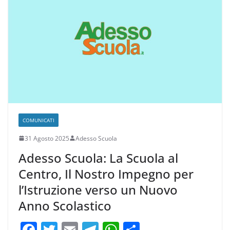
o
m
p
di
o
p
k
COMUNICATI
31 Agosto 2025
Adesso Scuola
Adesso Scuola: La Scuola al
Centro, Il Nostro Impegno per
l’Istruzione verso un Nuovo
Anno Scolastico
F
T
E
T
W
C