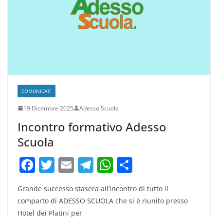
o
p
k
COMUNICATI
19 Dicembre 2025
Adesso Scuola
Incontro formativo Adesso
Scuola
F
T
E
T
W
C
a
w
m
el
h
o
Grande successo stasera all’incontro di tutto il
c
itt
ai
e
at
n
comparto di ADESSO SCUOLA che si è riunito presso
e
er
l
gr
s
di
Hotel dei Platini per