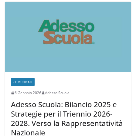
b
a
A
vi
o
m
p
di
o
p
k
COMUNICATI
6 Gennaio 2026
Adesso Scuola
Adesso Scuola: Bilancio 2025 e
Strategie per il Triennio 2026-
2028. Verso la Rappresentatività
Nazionale