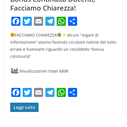
Facciamo Chiarezza!
F
T
E
T
W
C
a
w
m
el
h
o
FACCIAMO CHIAREZZA
Alcuni “organi di
c
itt
ai
e
at
n
informazione” stanno facendo circolare notizie del tutto
e
er
l
gr
s
di
errate e fuorvianti riguardo un cosiddetto “bonus
b
a
A
vi
continuità”
o
m
p
di
Visualizzazioni totali 6898
o
p
k
F
T
E
T
W
C
a
w
m
el
h
o
c
itt
ai
e
at
n
Leggi tutto
e
er
l
gr
s
di