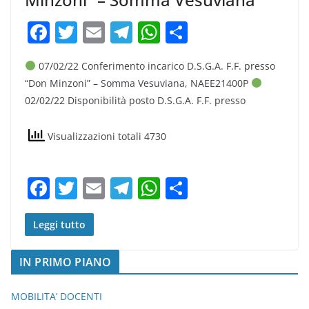
F
T
E
T
W
C
a
w
m
el
h
o
07/02/22 Conferimento incarico D.S.G.A. F.F. presso
c
itt
ai
e
at
n
“Don Minzoni” – Somma Vesuviana, NAEE21400P
e
er
l
gr
s
di
02/02/22 Disponibilità posto D.S.G.A. F.F. presso
b
a
A
vi
o
m
p
di
Visualizzazioni totali 4730
o
p
k
F
T
E
T
W
C
a
w
m
el
h
o
c
itt
ai
e
at
n
Leggi tutto
e
er
l
gr
s
di
IN PRIMO PIANO
b
a
A
vi
o
m
p
di
MOBILITA’ DOCENTI