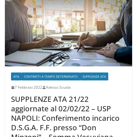
b
a
A
vi
o
m
p
di
o
p
k
ATA
CONTRATTI A TEMPO DETERMINATO
SUPPLENZE ATA
7 Febbraio 2022
Adesso Scuola
SUPPLENZE ATA 21/22
aggiornate al 02/02/22 – USP
NAPOLI: Conferimento incarico
D.S.G.A. F.F. presso “Don
Minzoni” – Somma Vesuviana