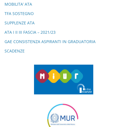
o
p
MOBILITA’ ATA
k
TFA SOSTEGNO
SUPPLENZE ATA
ATA I II III FASCIA – 2021/23
GAE CONSISTENZA ASPIRANTI IN GRADUATORIA
SCADENZE