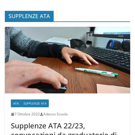
ATA 24 mesi 2026, ecco le
graduatorie definitive [ELENCO IN
AGGIORNAMENTO]
SUPPLENZE ATA
ATA
SUPPLENZE ATA
7 Ottobre 2022
Adesso Scuola
Supplenze ATA 22/23,
convocazioni da graduatorie di