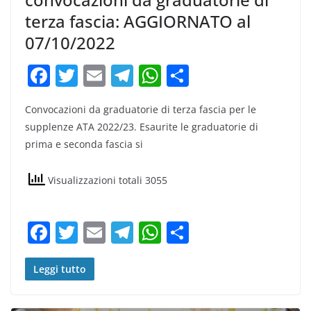
terza fascia: AGGIORNATO al
07/10/2022
F
T
E
T
W
C
a
w
m
el
h
o
Convocazioni da graduatorie di terza fascia per le
c
itt
ai
e
at
n
supplenze ATA 2022/23. Esaurite le graduatorie di
e
er
l
gr
s
di
prima e seconda fascia si
b
a
A
vi
o
m
p
di
Visualizzazioni totali 3055
o
p
k
F
T
E
T
W
C
a
w
m
el
h
o
c
itt
ai
e
at
n
Leggi tutto
e
er
l
gr
s
di