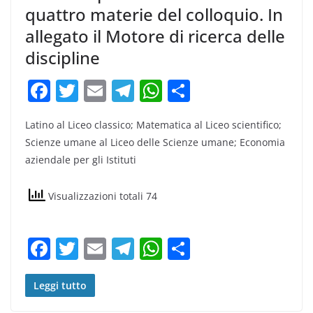
quattro materie del colloquio. In
allegato il Motore di ricerca delle
discipline
F
T
E
T
W
C
a
w
m
el
h
o
Latino al Liceo classico; Matematica al Liceo scientifico;
c
itt
ai
e
at
n
Scienze umane al Liceo delle Scienze umane; Economia
e
er
l
gr
s
di
aziendale per gli Istituti
b
a
A
vi
o
m
p
di
Visualizzazioni totali 74
o
p
k
F
T
E
T
W
C
a
w
m
el
h
o
c
itt
ai
e
at
n
Leggi tutto