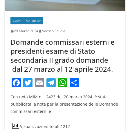
ESAMI
MATURITA'
29 Marzo 2024
Adesso Scuola
Domande commissari esterni e
presidenti esame di Stato
secondaria II grado domande
dal 27 marzo al 12 aprile 2024.
F
T
E
T
W
C
a
w
m
el
h
o
Con nota MIM n. 12423 del 26 marzo 2024. è stata
c
itt
ai
e
at
n
pubblicata la nota per la presentazione delle Domande
e
er
l
gr
s
di
commissari esterni e
b
a
A
vi
o
m
p
di
Visualizzazioni totali 1212