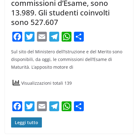
commissioni d’Esame, sono
13.989. Gli studenti coinvolti
sono 527.607
F
T
E
T
W
C
a
w
m
el
h
o
Sul sito del Ministero dell’Istruzione e del Merito sono
c
itt
ai
e
at
n
disponibili, da oggi, le commissioni dell’Esame di
e
er
l
gr
s
di
Maturità. L’apposito motore di
b
a
A
vi
o
m
p
di
Visualizzazioni totali 139
o
p
k
F
T
E
T
W
C
a
w
m
el
h
o
c
itt
ai
e
at
n
Leggi tutto
e
er
l
gr
s
di