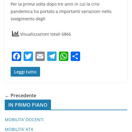
Per la prima volta dopo tre anni in cui la crisi
c
itt
ai
e
at
n
pandemica ha portato a importanti variazioni nello
e
er
l
gr
s
di
svolgimento degli
b
a
A
vi
o
m
p
di
Visualizzazioni totali 6866
o
p
k
F
T
E
T
W
C
a
w
m
el
h
o
c
itt
ai
e
at
n
Leggi tutto
e
er
l
gr
s
di
b
a
A
vi
← Precedente
o
m
p
di
IN PRIMO PIANO
o
p
k
MOBILITA’ DOCENTI
MOBILITA’ ATA