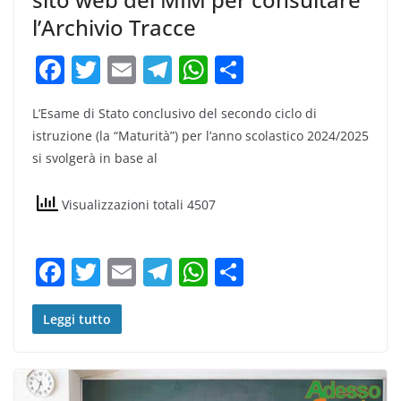
l’Archivio Tracce
F
T
E
T
W
C
a
w
m
el
h
o
L’Esame di Stato conclusivo del secondo ciclo di
c
itt
ai
e
at
n
istruzione (la “Maturità”) per l’anno scolastico 2024/2025
e
er
l
gr
s
di
si svolgerà in base al
b
a
A
vi
o
m
p
di
Visualizzazioni totali 4507
o
p
k
F
T
E
T
W
C
a
w
m
el
h
o
c
itt
ai
e
at
n
Leggi tutto
e
er
l
gr
s
di
b
a
A
vi