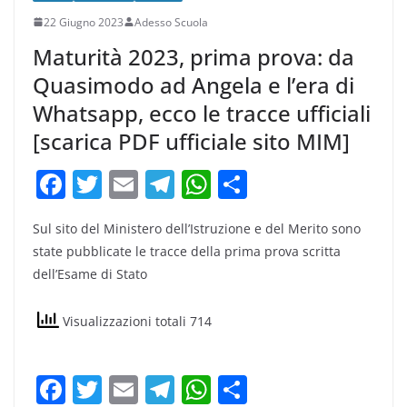
22 Giugno 2023
Adesso Scuola
Maturità 2023, prima prova: da
Quasimodo ad Angela e l’era di
Whatsapp, ecco le tracce ufficiali
[scarica PDF ufficiale sito MIM]
F
T
E
T
W
C
a
w
m
el
h
o
Sul sito del Ministero dell’Istruzione e del Merito sono
c
itt
ai
e
at
n
state pubblicate le tracce della prima prova scritta
e
er
l
gr
s
di
dell’Esame di Stato
b
a
A
vi
o
m
p
di
Visualizzazioni totali 714
o
p
k
F
T
E
T
W
C