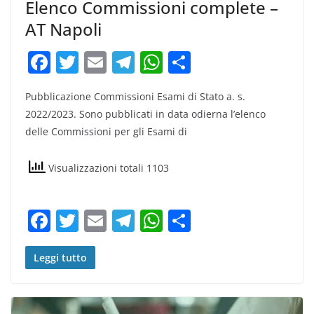
Elenco Commissioni complete –
AT Napoli
F
T
E
T
W
C
a
w
m
el
h
o
Pubblicazione Commissioni Esami di Stato a. s.
c
itt
ai
e
at
n
2022/2023. Sono pubblicati in data odierna l’elenco
e
er
l
gr
s
di
delle Commissioni per gli Esami di
b
a
A
vi
o
m
p
di
Visualizzazioni totali 1103
o
p
k
F
T
E
T
W
C
a
w
m
el
h
o
c
itt
ai
e
at
n
Leggi tutto
e
er
l
gr
s
di
b
a
A
vi