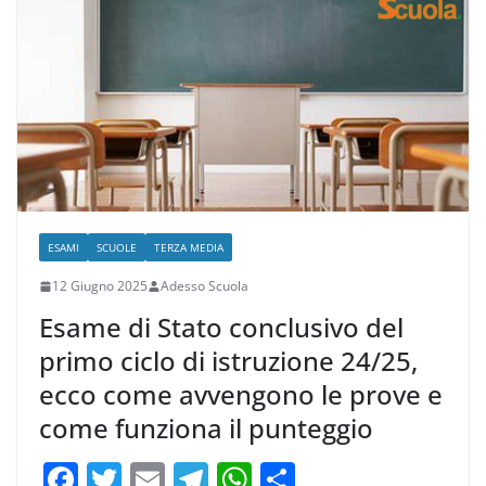
o
m
p
di
o
p
k
ESAMI
SCUOLE
TERZA MEDIA
12 Giugno 2025
Adesso Scuola
Esame di Stato conclusivo del
primo ciclo di istruzione 24/25,
ecco come avvengono le prove e
come funziona il punteggio
F
T
E
T
W
C