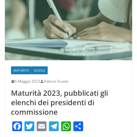
o
m
p
di
o
p
k
MATURITA'
SCUOLE
6 Maggio 2023
Adesso Scuola
Maturità 2023, pubblicati gli
elenchi dei presidenti di
commissione
F
T
E
T
W
C
a
w
m
el
h
o