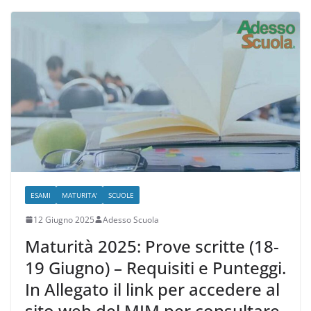
e
er
l
gr
s
di
b
a
A
vi
o
m
p
di
o
p
k
ESAMI
MATURITA'
SCUOLE
12 Giugno 2025
Adesso Scuola
Maturità 2025: Prove scritte (18-
19 Giugno) – Requisiti e Punteggi.
In Allegato il link per accedere al
sito web del MIM per consultare