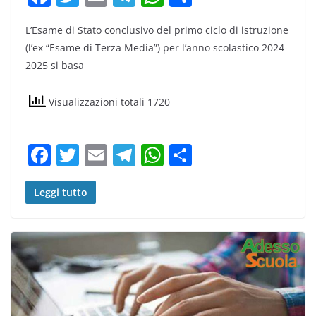
a
w
m
el
h
o
L’Esame di Stato conclusivo del primo ciclo di istruzione
c
itt
ai
e
at
n
(l’ex “Esame di Terza Media”) per l’anno scolastico 2024-
e
er
l
gr
s
di
2025 si basa
b
a
A
vi
o
m
p
di
Visualizzazioni totali 1720
o
p
k
F
T
E
T
W
C
a
w
m
el
h
o
c
itt
ai
e
at
n
Leggi tutto
e
er
l
gr
s
di
b
a
A
vi
o
m
p
di
o
p
k