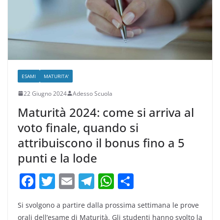
k
ESAMI
MATURITA'
22 Giugno 2024
Adesso Scuola
Maturità 2024: come si arriva al
voto finale, quando si
attribuiscono il bonus fino a 5
punti e la lode
F
T
E
T
W
C
a
w
m
el
h
o
Si svolgono a partire dalla prossima settimana le prove
c
itt
ai
e
at
n
orali dell’esame di Maturità. Gli studenti hanno svolto la