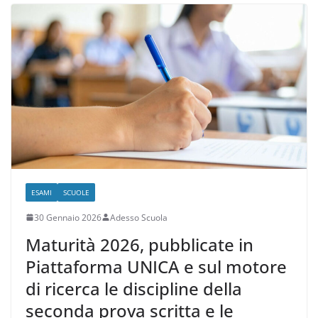
b
a
A
vi
o
m
p
di
o
p
k
ESAMI
SCUOLE
30 Gennaio 2026
Adesso Scuola
Maturità 2026, pubblicate in
Piattaforma UNICA e sul motore
di ricerca le discipline della
seconda prova scritta e le