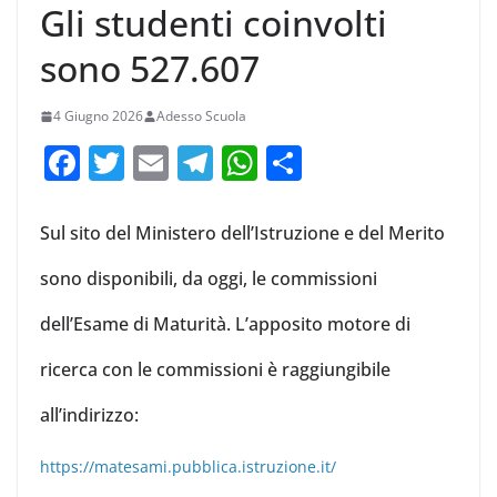
Gli studenti coinvolti
sono 527.607
4 Giugno 2026
Adesso Scuola
F
T
E
T
W
C
a
w
m
el
h
o
c
itt
ai
e
at
n
Sul sito del Ministero dell’Istruzione e del Merito
e
er
l
gr
s
di
sono disponibili, da oggi, le commissioni
b
a
A
vi
dell’Esame di Maturità. L’apposito motore di
o
m
p
di
o
p
ricerca con le commissioni è raggiungibile
k
all’indirizzo:
https://matesami.pubblica.istruzione.it/