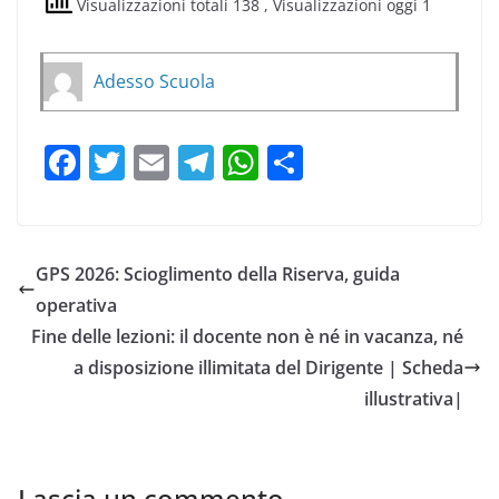
Visualizzazioni totali 138
, Visualizzazioni oggi 1
Adesso Scuola
F
T
E
T
W
C
a
w
m
el
h
o
c
itt
ai
e
at
n
e
er
l
gr
s
di
GPS 2026: Scioglimento della Riserva, guida
b
a
A
vi
operativa
o
m
p
di
Fine delle lezioni: il docente non è né in vacanza, né
o
p
a disposizione illimitata del Dirigente | Scheda
illustrativa|
k
Lascia un commento