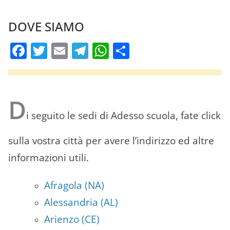
as 2026/27
DOVE SIAMO
F
T
E
T
W
C
a
w
m
el
h
o
c
itt
ai
e
at
n
e
er
l
gr
s
di
D
b
a
A
vi
i seguito le sedi di Adesso scuola, fate click
o
m
p
di
sulla vostra città per avere l’indirizzo ed altre
o
p
informazioni utili.
k
Afragola (NA)
Alessandria (AL)
Arienzo (CE)