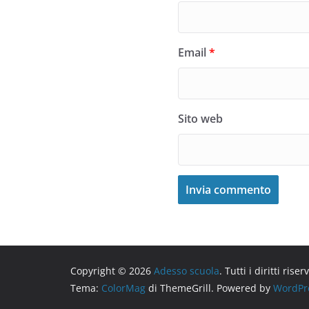
Email
*
Sito web
Copyright © 2026
Adesso scuola
. Tutti i diritti riserv
Tema:
ColorMag
di ThemeGrill. Powered by
WordPr