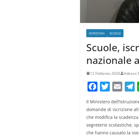
ISCRIZIONI
SCUOLE
Scuole, isc
nazionale a
12 Febbraio 2026
Adesso 
F
T
E
a
w
m
e
Il Ministero dell’Istruzi
c
itt
ai
domande di iscrizione alle
e
er
l
che modifica la scadenza 
b
segreterie scolastiche, s
o
che hanno causato la sosp