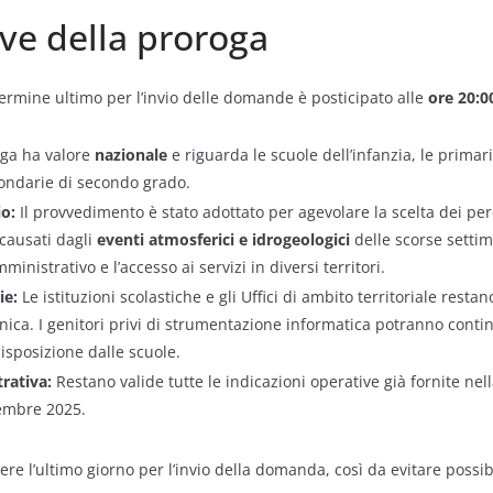
p
ave della proroga
termine ultimo per l’invio delle domande è posticipato alle
ore 20:0
ga ha valore
nazionale
e riguarda le scuole dell’infanzia, le primar
ondarie di secondo grado.
io:
Il provvedimento è stato adottato per agevolare la scelta dei per
causati dagli
eventi atmosferici e idrogeologici
delle scorse setti
mministrativo e l’accesso ai servizi in diversi territori.
ie:
Le istituzioni scolastiche e gli Uffici di ambito territoriale resta
cnica. I genitori privi di strumentazione informatica potranno contin
isposizione dalle scuole.
rativa:
Restano valide tutte le indicazioni operative già fornite nel
cembre 2025.
ere l’ultimo giorno per l’invio della domanda, così da evitare possib