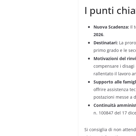
o
I punti chi
k
Nuova Scadenza:
Il 
2026
.
Destinatari:
La proro
primo grado e le sec
Motivazioni del rinv
compensare i disagi 
rallentato il lavoro a
Supporto alle famigl
offrire assistenza te
postazioni messe a d
Continuità amminist
n. 100847 del 17 di
Si consiglia di non attend