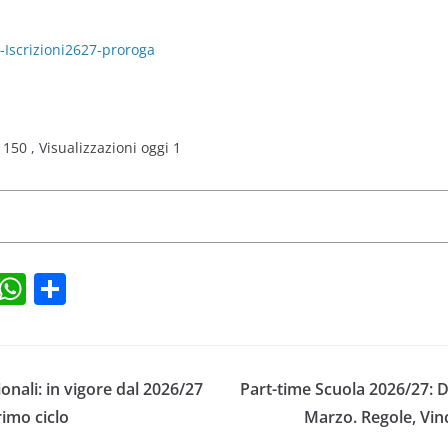
Iscrizioni2627-proroga
i 150
, Visualizzazioni oggi 1
T
W
C
l
h
o
e
at
n
gr
s
di
nali: in vigore dal 2026/27
Part-time Scuola 2026/27: 
a
A
vi
rimo ciclo
Marzo. Regole, Vinc