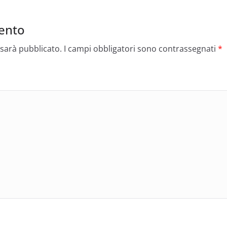
m
p
di
p
ento
 sarà pubblicato.
I campi obbligatori sono contrassegnati
*