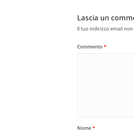
o
o
Lascia un comm
k
Il tuo indirizzo email non
Commento
*
Nome
*