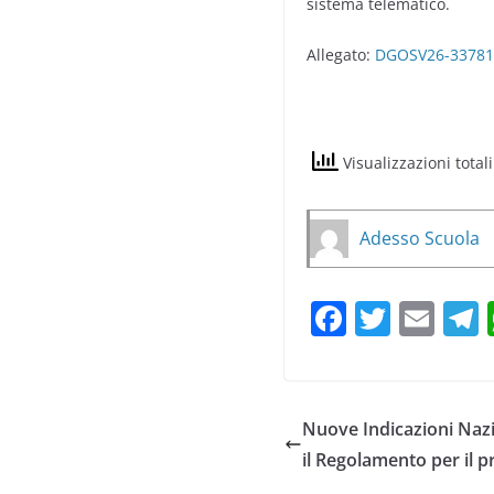
sistema telematico.
Allegato:
DGOSV26-33781-
Visualizzazioni total
Adesso Scuola
F
T
E
a
w
m
e
c
itt
ai
e
er
l
Nuove Indicazioni Nazio
b
il Regolamento per il p