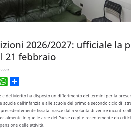
rizioni 2026/2027: ufficiale la 
l 21 febbraio
Scuola
T
W
C
l
h
o
one e del Merito ha disposto un differimento dei termini per la prese
e
at
n
 scuole dell’infanzia e alle scuole del primo e secondo ciclo di istr
gr
s
di
precedentemente fissata, nasce dalla volontà di venire incontro all
a
A
vi
pecialmente in quelle aree del Paese colpite recentemente da criti
m
p
di
ensione delle attività.