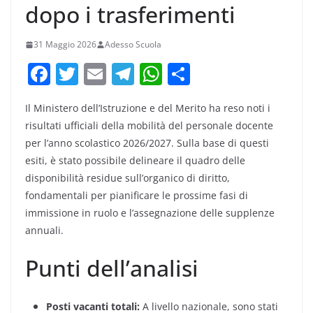
dopo i trasferimenti
31 Maggio 2026
Adesso Scuola
F
T
E
T
W
C
a
w
m
el
h
o
Il Ministero dell’Istruzione e del Merito ha reso noti i
c
itt
ai
e
at
n
risultati ufficiali della mobilità del personale docente
e
er
l
gr
s
di
per l’anno scolastico 2026/2027. Sulla base di questi
b
a
A
vi
esiti, è stato possibile delineare il quadro delle
o
m
p
di
disponibilità residue sull’organico di diritto,
fondamentali per pianificare le prossime fasi di
o
p
immissione in ruolo e l’assegnazione delle supplenze
k
annuali.
Punti dell’analisi
Posti vacanti totali:
A livello nazionale, sono stati