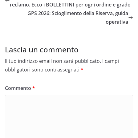
b
a
A
vi
reclamo. Ecco i BOLLETTINI per ogni ordine e grado
o
m
p
di
GPS 2026: Scioglimento della Riserva, guida
o
p
operativa
k
Lascia un commento
Il tuo indirizzo email non sarà pubblicato.
I campi
obbligatori sono contrassegnati
*
Commento
*