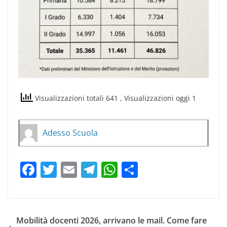
Visualizzazioni totali 641
, Visualizzazioni oggi 1
Adesso Scuola
F
T
E
T
W
C
a
w
m
el
h
o
c
itt
ai
e
at
n
e
er
l
gr
s
di
Mobilità docenti 2026, arrivano le mail. Come fare