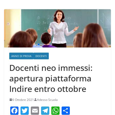
Istruzioni e Scadenze
ANNO DI PROVA
DOCENTI
Docenti neo immessi:
apertura piattaforma
Indire entro ottobre
6 Ottobre 2021
Adesso Scuola
F
T
E
T
W
C