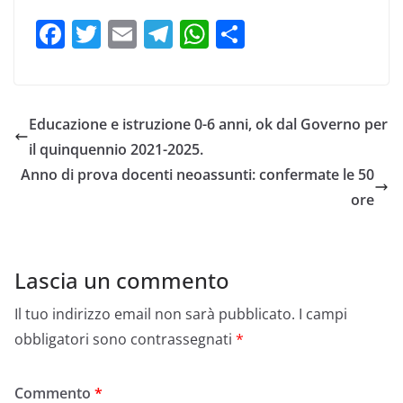
F
T
E
T
W
C
a
w
m
el
h
o
c
itt
ai
e
at
n
e
er
l
gr
s
di
Educazione e istruzione 0-6 anni, ok dal Governo per
b
a
A
vi
il quinquennio 2021-2025.
o
m
p
di
Anno di prova docenti neoassunti: confermate le 50
o
p
ore
k
Lascia un commento
Il tuo indirizzo email non sarà pubblicato.
I campi
obbligatori sono contrassegnati
*
Commento
*