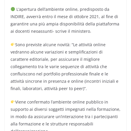
a
w
m
el
h
o
L’apertura dell’ambiente online, predisposto da
c
itt
ai
e
at
n
INDIRE, avverrà entro il mese di ottobre 2021, al fine di
e
er
l
gr
s
di
garantire una più ampia disponibilità della piattaforma
b
a
A
vi
ai docenti neoassunti- scrive il ministero.
o
m
p
di
Sono previste alcune novità: “Le attività online
o
p
vedranno alcune variazioni e semplificazioni di
k
carattere editoriale, per assicurare il migliore
collegamento tra le varie sequenze di attività che
confluiscono nel portfolio professionale finale e le
attività sincrone in presenza e online (incontri iniziali e
finali, laboratori, attività peer to peer)”.
Viene confermato l’ambiente online pubblico in
supporto ai diversi soggetti impegnati nella formazione,
in modo da assicurare un’interazione tra i partecipanti
alla formazione e le strutture responsabili